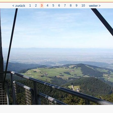
< zurück
1
2
3
4
5
6
7
8
9
10
weiter >