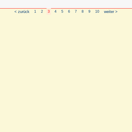
< zurück
1
2
3
4
5
6
7
8
9
10
weiter >