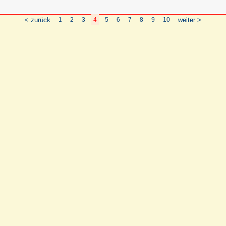
< zurück
1
2
3
4
5
6
7
8
9
10
weiter >