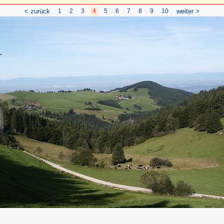
< zurück
1
2
3
4
5
6
7
8
9
10
weiter >