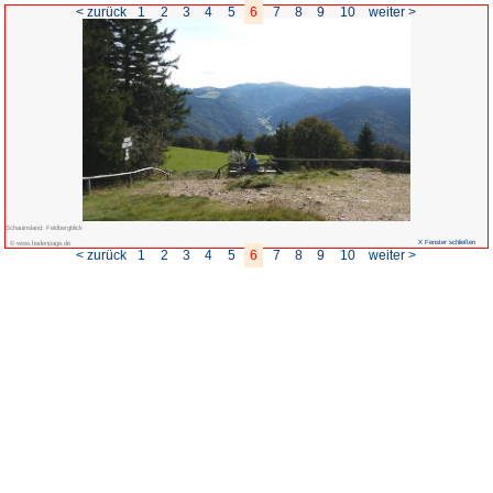
< zurück
1
2
3
4
5
Schauinsland: Feldbergblick