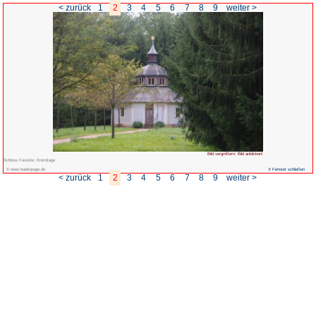
< zurück
1
2
3
4