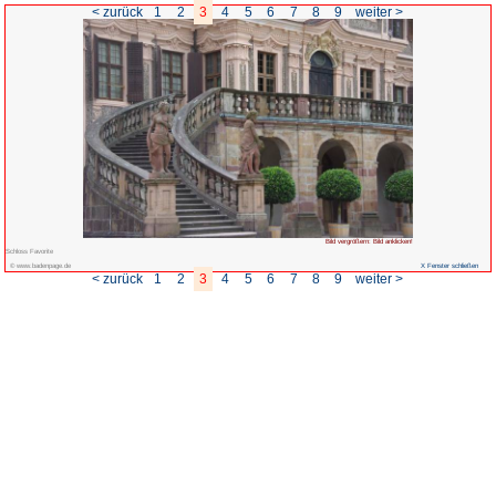
< zurück
1
2
3
4