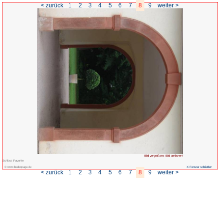
< zurück
1
2
3
4