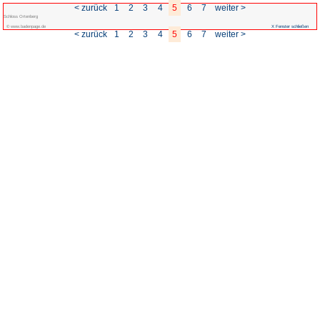
< zurück
1
2
3
Schloss Ortenberg
© www.badenpage.de
< zurück
1
2
3