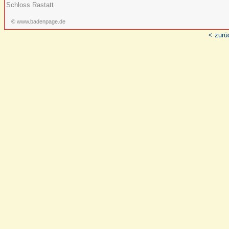
Schloss Rastatt
© www.badenpage.de
< zurü