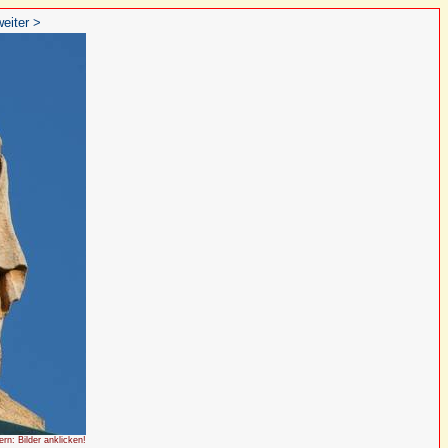
weiter >
ern: Bilder anklicken!