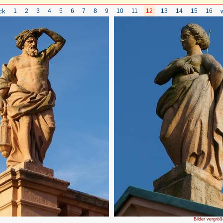
ck
1
2
3
4
5
6
7
8
9
10
11
12
13
14
15
16
Bilder vergröß