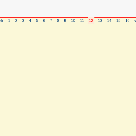
ck
1
2
3
4
5
6
7
8
9
10
11
12
13
14
15
16