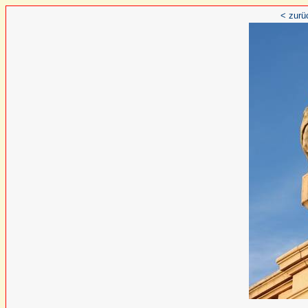
< zurü