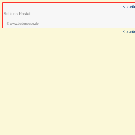
< zurü
Schloss Rastatt
© www.badenpage.de
< zurü