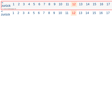
<
1
2
3
4
5
6
7
8
zurück
© www.badenpage.de
<
1
2
3
4
5
6
7
8
zurück