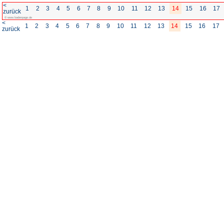
<
1
2
3
4
5
6
7
8
zurück
© www.badenpage.de
<
1
2
3
4
5
6
7
8
zurück