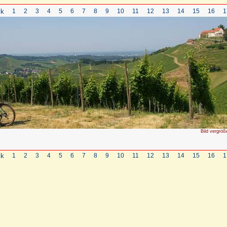
ck
1
2
3
4
5
6
7
8
9
10
11
12
13
14
15
16
1
Bild vergröß
ck
1
2
3
4
5
6
7
8
9
10
11
12
13
14
15
16
1