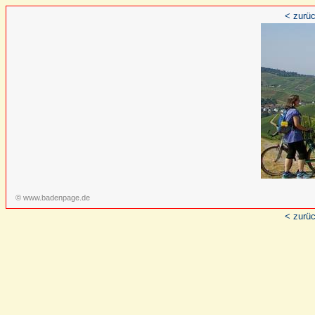
< zurü
© www.badenpage.de
< zurü