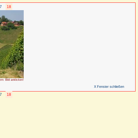
7
18
ern: Bild anklicken!
X Fenster schließen
7
18