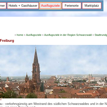
mer
Hotels + Gasthäuser
Ausflugsziele
Ferienorte
Marktplatz
>
home
>
Ausflugsziele
>
Ausflugsziele in der Region Schwarzwald
>
Stadtrund
Freiburg
n!
gau - verkehrsgünstig am Westrand des südlichen Schwarzwaldes und in der 