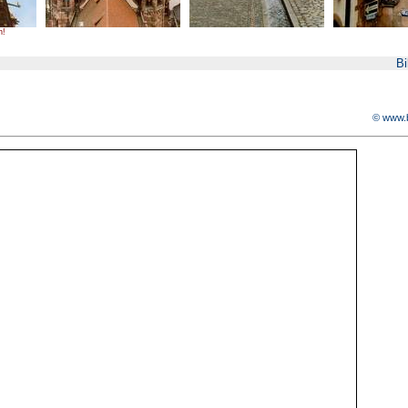
n!
Bi
© www.