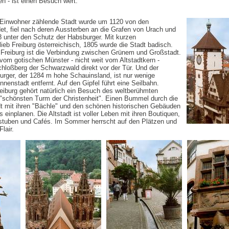
en - ist einen Besuch wert.
 Einwohner zählende Stadt wurde um 1120 von den
et, fiel nach deren Aussterben an die Grafen von Urach und
68 unter den Schutz der Habsburger. Mit kurzen
ieb Freiburg österreichisch, 1805 wurde die Stadt badisch.
Freiburg ist die Verbindung zwischen Grünem und Großstadt.
om gotischen Münster - nicht weit vom Altstadtkern -
hloßberg der Schwarzwald direkt vor der Tür. Und der
urger, der 1284 m hohe Schauinsland, ist nur wenige
nnenstadt entfernt. Auf den Gipfel führt eine Seilbahn.
eiburg gehört natürlich ein Besuch des weltberühmten
"schönsten Turm der Christenheit". Einen Bummel durch die
t mit ihren "Bächle" und den schönen historischen Gebäuden
s einplanen. Die Altstadt ist voller Leben mit ihren Boutiquen,
stuben und Cafés. Im Sommer herrscht auf den Plätzen und
lair.