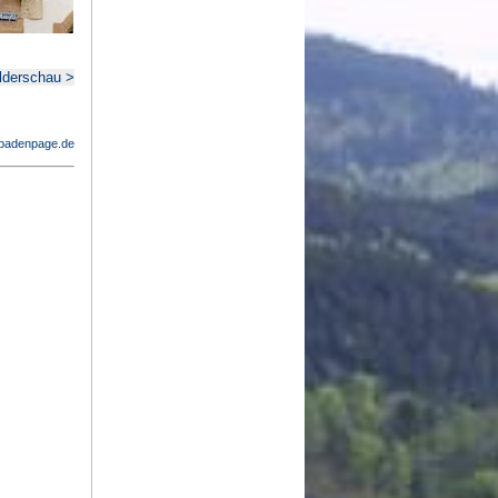
lderschau >
badenpage.de