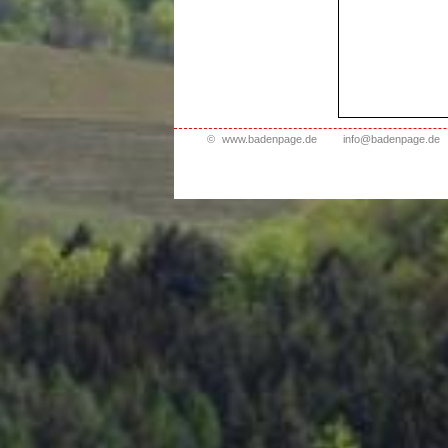
©
www.badenpage.de
info@badenpage.de