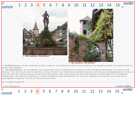
<
1
2
3
4
5
6
7
8
zurück
1 - Bild vergrößern: Bild anklicken!