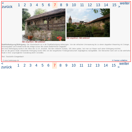
<
1
2
3
4
5
6
7
8
zurück
Bild vergrößern: Bild anklicken!
Stadtbefestigung/Wehrgang:
Der Klosterbezirk ist in die Stadtbefestigung 
Wassergraben und Erdwall wurde die Anlage immer den neuen Bedürfnissen ange
Die erste Befestigung wurde in der Mitte des 12.Jh. errichtet. Bei dem weiteren
Der um die ganze Stadt verlaufende Wehrgang wurde 1991 von der bürgerlichen För
Stadt in ihrer ursprünglichen Gestaltung leicht vorstellen.
Text: Touristinfo Gengenbach
© www.badenpage.de