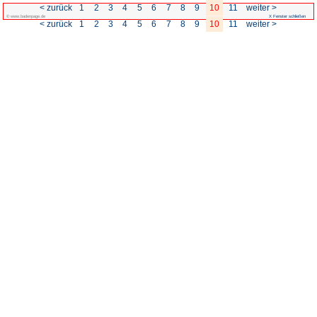
< zurück
1
2
3
4
5
© www.badenpage.de
< zurück
1
2
3
4
5