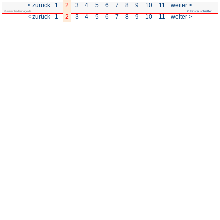
< zurück
1
2
3
4
5
© www.badenpage.de
< zurück
1
2
3
4
5