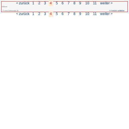
< zurück
1
2
3
4
5
Wildsee
© www.badenpage.de
< zurück
1
2
3
4
5