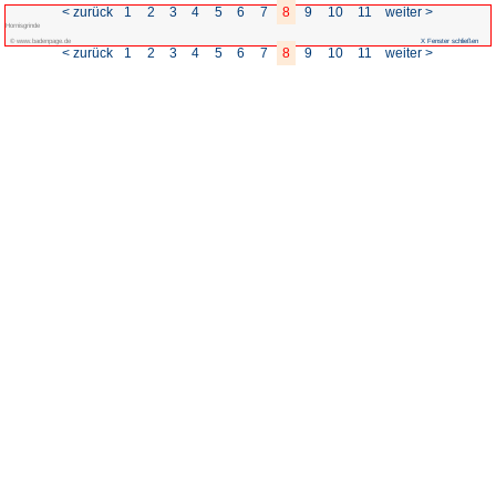
< zurück
1
2
3
4
5
Hornisgrinde
© www.badenpage.de
< zurück
1
2
3
4
5