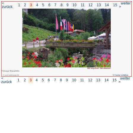
<
1
2
3
4
5
6
7
8
zurück