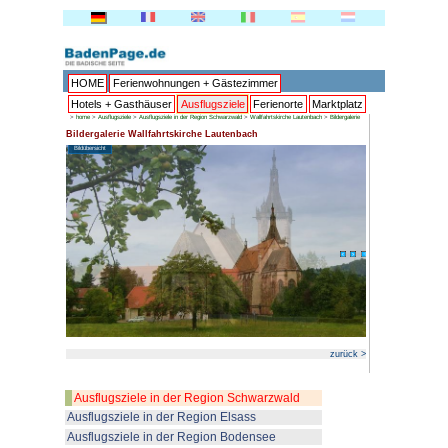
HOME
Ferienwohnungen + 
Hotels + Gasthäuser
Ausflu
>
home
>
Ausflugsziele
>
Ausflugsziele in der Region 
Bildergalerie Wallfahrtskirche 
Bildübersicht