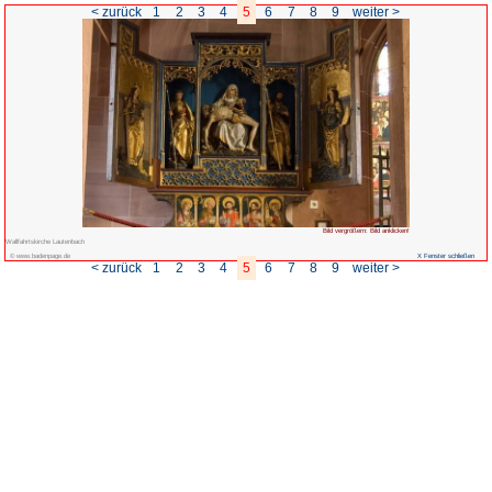
< zurück
1
2
3
4