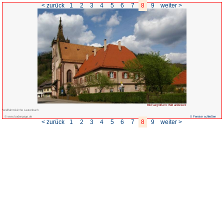
< zurück
1
2
3
4