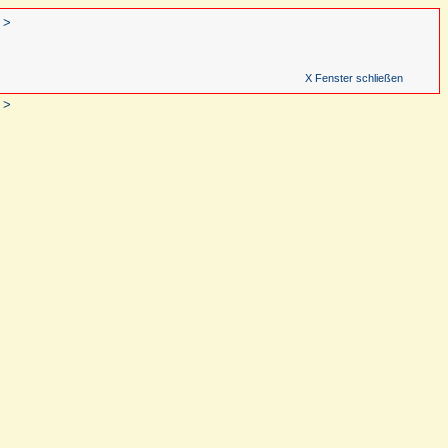
 >
X Fenster schließen
 >