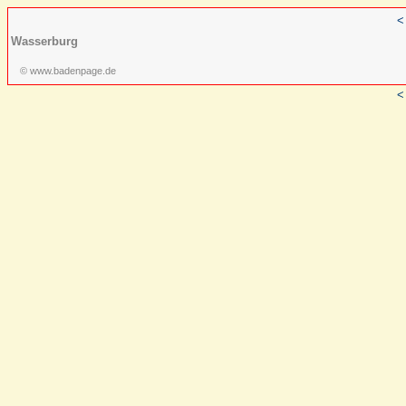
<
Wasserburg
© www.badenpage.de
<