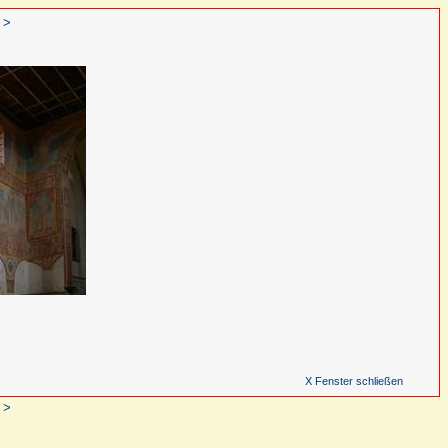
 >
X Fenster schließen
 >