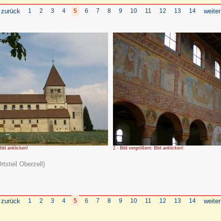
 zurück
1
2
3
4
5
6
7
8
9
10
11
12
13
14
weiter
Bild anklicken!
2 - Bild vergrößern: Bild anklicken!
tsteil Oberzell)
 zurück
1
2
3
4
5
6
7
8
9
10
11
12
13
14
weiter