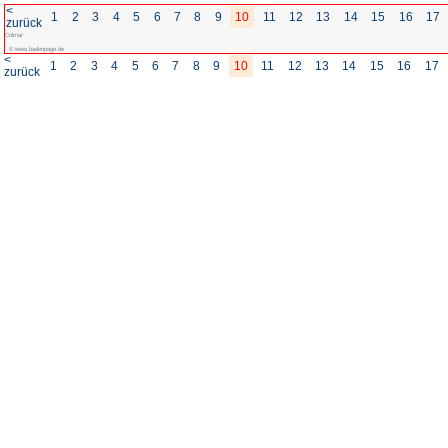
<
1
2
3
4
5
6
7
8
zurück
Colmar
© www.badenpage.de
<
1
2
3
4
5
6
7
8
zurück