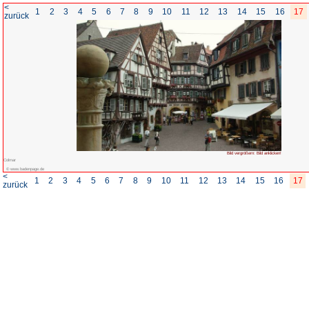
<
1
2
3
4
5
6
7
8
zurück