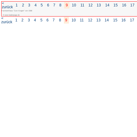
<
1
2
3
4
5
6
7
8
zurück
Fachwerkhaus "Zum Kragen" von 1588
© www.badenpage.de
<
1
2
3
4
5
6
7
8
zurück