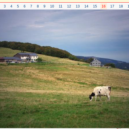
3
4
5
6
7
8
9
10
11
12
13
14
15
16
17
18