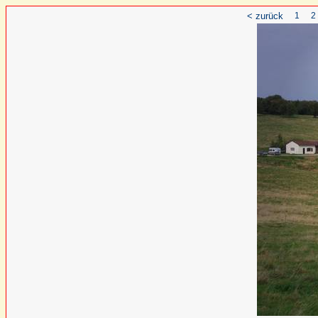
< zurück
1
2