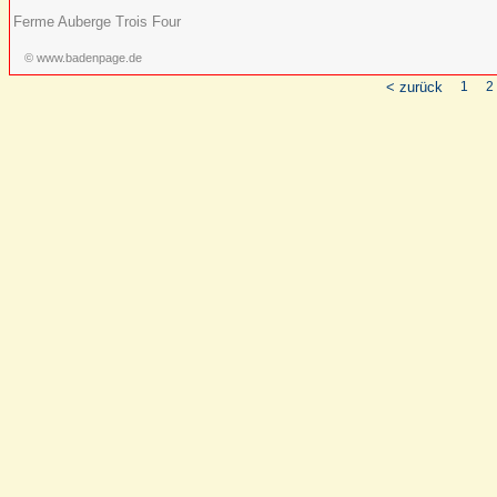
Ferme Auberge Trois Four
© www.badenpage.de
< zurück
1
2