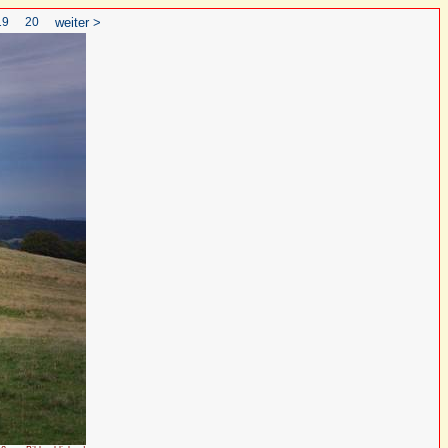
19
20
weiter >