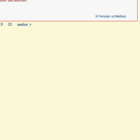
ößern: Bild anklicken!
X Fenster schließen
19
20
weiter >