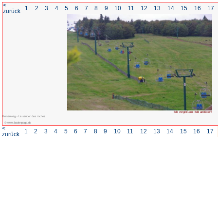
<
1
2
3
4
5
6
7
8
zurück