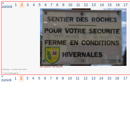
<
1
2
3
4
5
6
7
8
zurück