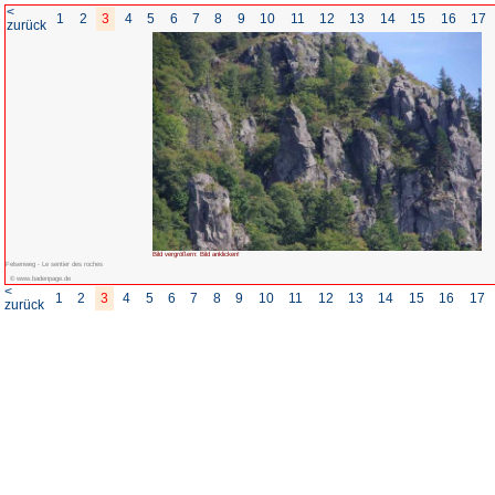
<
1
2
3
4
5
6
7
8
zurück