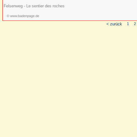
Felsenweg - Le sentier des roches
© www.badenpage.de
< zurück
1
2