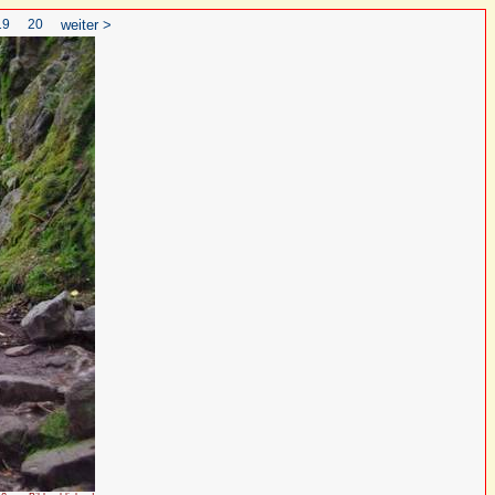
19
20
weiter >