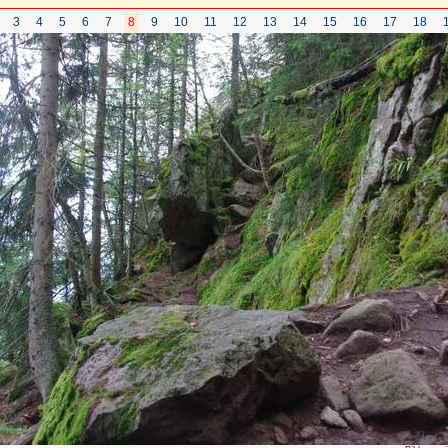
3
4
5
6
7
8
9
10
11
12
13
14
15
16
17
18