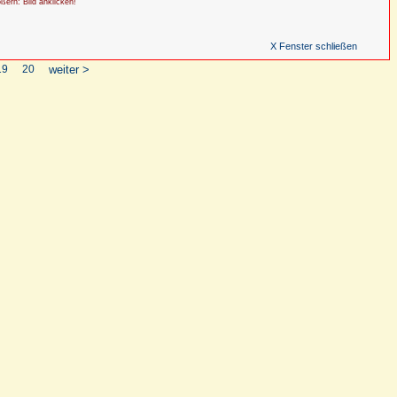
ößern: Bild anklicken!
X Fenster schließen
19
20
weiter >