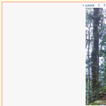
< zurück
1
2