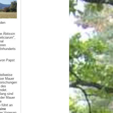
 den
ge Äbtissin
eliciarum",
nal
eren
hrhunderts
 von Papst
teilweise
eser Mauer
 Forschungen
d des
ndet.
lang sind
f der Mauer
te
 führt an
uine
der Vogesen