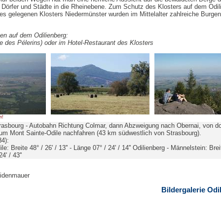
n Dörfer und Städte in die Rheinebene. Zum Schutz des Klosters auf dem Odil
es gelegenen Klosters Niedermünster wurden im Mittelalter zahlreiche Burge
en auf dem Odilienberg:
le des Pélerins) oder im Hotel-Restaurant des Klosters
n!
rasbourg - Autobahn Richtung Colmar, dann Abzweigung nach Obernai, von do
um Mont Sainte-Odile nachfahren (43 km südwestlich von Strasbourg).
4):
le: Breite 48° / 26' / 13'' - Länge 07° / 24' / 14'' Odilienberg - Männelstein: Brei
4' / 43''
eidenmauer
Bildergalerie Odi