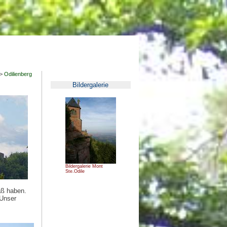
>
Odilienberg
Bildergalerie
Bildergalerie Mont
Ste.Odile
aß haben.
 Unser