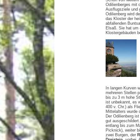
Odilienberges mit 
Ausflugsziele und 
Odilienberg wird d
das Kloster der hei
abfallenden Buntsan
Elsaß. Sie hat um 
Klostergebäuden be
In langen Kurven w
mehreren Stellen p
bis zu 3 m hohe St
ist unbekannt, es 
400 v. Chr.) als F
Mittelalters wurde
Der Odilienberg is
gut ausgeschildert
entlang bis zum Mä
Picknick), weiter b
zwei Burgen, der
R
Dreistein
, vorbei.