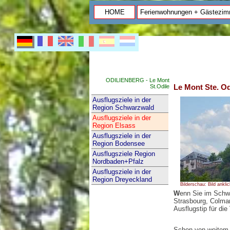
HOME
Ferienwohnungen + Gästezim
ODILIENBERG - Le Mont
Le Mont Ste. Od
St.Odile
Ausflugsziele in der
Region Schwarzwald
Ausflugsziele in der
Region Elsass
Ausflugsziele in der
Region Bodensee
Ausflugsziele Region
Nordbaden+Pfalz
Ausflugsziele in der
Region Dreyeckland
Bilderschau: Bild ankli
W
enn Sie im Schwa
Strasbourg, Colmar
Ausflugstip für di
Schon von weitem 