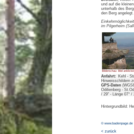
und auf die kleine
unterhalb des Berg
den Berg angelegt.
Einkehrmöglichkeit
im Pilgerheim (Sal
Bilderschau: Bild anklicke
Anfahrt:
Kehl - St
Hinweisschildern z
GPS-Daten
(WGS8
Odilienberg - St.Odi
/ 29'' - Länge 07° / 2
Hintergrundbild: H
© www.badenpage.de
< zurück