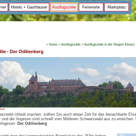
mer
Hotels + Gasthäuser
Ausflugsziele
Ferienorte
Marktplatz
>
home
>
Ausflugsziele
>
Ausflugsziele in der Region Elsass
ile - Der Odilienberg
cken!
rzwald Urlaub machen, sollten Sie auch etwas Zeit für das benachbarte Els
 und die Vogesen sind schnell vom Mittleren Schwarzwald aus zu erreichen.
e Vogesen:
Der Odilienberg
sieht man den langgestreckten Bergrücken des 763m hohen