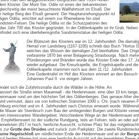
dem Kloster. Der Mont Ste. Odile ist eines der bekanntesten
gleichzeitig der meist besuchteste Wallfahrtsort im Elsaß. Der
er heilige Berg des Elsaß genannt. Der Hauptanziehungspunkt ist
ligen Odilia, errichtet auf einem zur Rheinebene hin steil
dstein-Felsen. Die heilige Odilia ist die Schutzpatronin des
das Jahr 700 das Kloster gegründet. In der Odilienkapelle ist ihr Grab. Neben
findet sich eine überlebensgroße Sandsteinstatue der heiligen Odila.
Die Blütezeit des Klosters war im 12. Jahrhundert. Die damali
Herrad von Landsberg (1167-1195) schrieb das Buch "Hortus D
welches das Wissen der damaligen Zeit beinhaltete. Das Origi
verbrannte 1870 bei einer Belagerung Strasbourgs. Nach mehr
Plünderungen und Bränden wurde das Kloster Ende des 17. Ja
wieder aufgebaut. Die Kreuzkapelle, die Engelskapelle und die
Odilienkapelle stammen noch aus dem 11./12. Jahrhundert.
Eine Gedenktafel im Hof des Klosters erinnert an den Besuch
Johannes Paul II. vor einigen Jahren.
indet sich die Zufahrtsstraße durch die Wälder in die Höhe. An
assiert die Straße einen Mauerwall - die Heidenmauer, eine über 10 km lange,
einmauer rund um den höchsten Teil des Odilienberges. Das genaue Alter di
wird vermutet, dass sie von keltischen Stämmen 1000 v. Chr. (nach neueren
liehburg errichtet und im 4. Jahrhundert nach Christus erneuert wurde. Währen
 die Mauer als Steinbruch zum Bau der umliegenden Burgen und Klöster verwe
t ein interessantes Wandergebiet. Verschiedene Wege an der Heidenmauer ent
. Empfehlenswert ist der südliche Rundgang, teils an Felsen, teils an oder au
nnelstein (817 m hoch, herrliche Aussicht, schöner Platz für das mitgebrach
is zur
Grotte des Druides
und zurück zum Parkplatz. Die zweite Rundstrecke
uine Hagelschloß
am nördlichsten Ende der Heidenmauer und an der
Burgr
 Auf beiden Wegen hat man eine herrliche Aussicht auf die bewaldeten Berge 