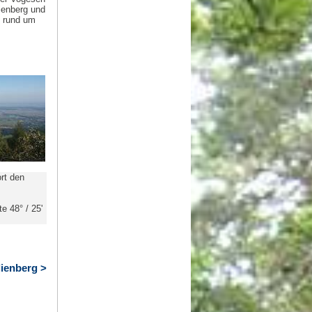
ienberg und
n rund um
rt den
te 48° / 25'
lienberg >