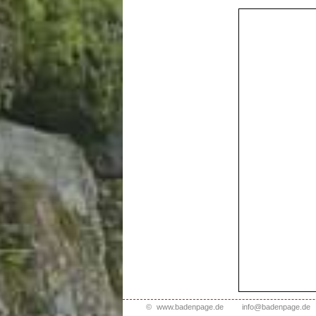
©
www.badenpage.de
info@badenpage.de