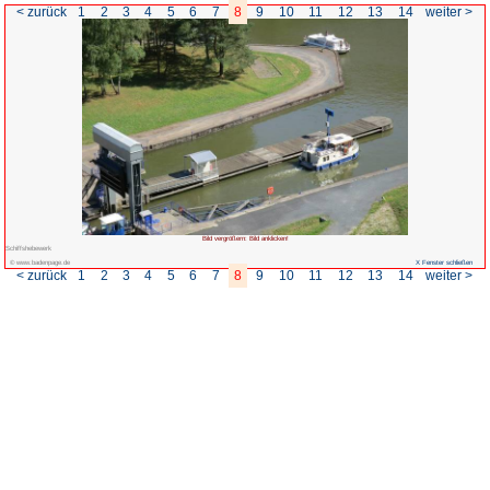
< zurück
1
2
3
4
5
6
7