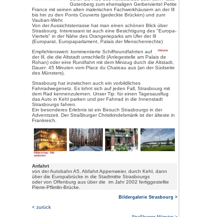
Bilderschau: Bild anklicken!
Einwohner: ca. 252.000 (Großra
Größte Stadt des Elsass, Haupt
und Sitz verschiedener europäis
wurde Strasbourg als Argentora
Um
Strasbour
verschiedene M
Stadtbummel du
den schönsten 
Ausgehend von
alten Zollhaus 
Schritten zum 
Sehenswert auf
Maison Kammerze