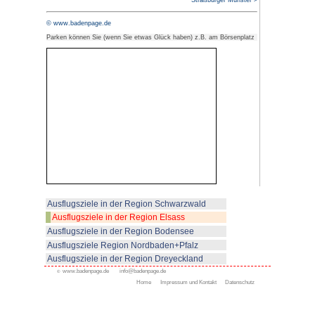
Fachwerkbau (h
durch die Rue 
Gutenberg zum 
France mit seinen alten maleris
bis hin zu den Ponts Couverts 
Vauban-Wehr.
Von der Aussichtsterrasse hat 
Strasbourg. Interessant ist auc
Viertels" in der Nähe des Orange
(Europarat, Europaparlament, P
Empfehlenswert: kommentierte S
der Ill, die die Altstadt umschli
Rohan) oder eine Rundfahrt mit 
Dauer: 45 Minuten vom Place d
des Münsters).
Strasbourg hat inzwischen auch e
Fahrradwegenetz. Es lohnt sich 
dem Rad kennenzulernen. Unser 