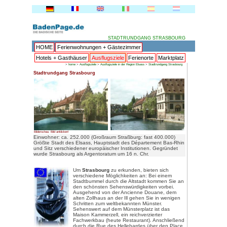
HOME
Ferienwohnungen + 
Hotels + Gasthäuser
Ausflu
>
home
>
Ausflugsziele
>
Ausflu
Stadtrundgang Strasbourg