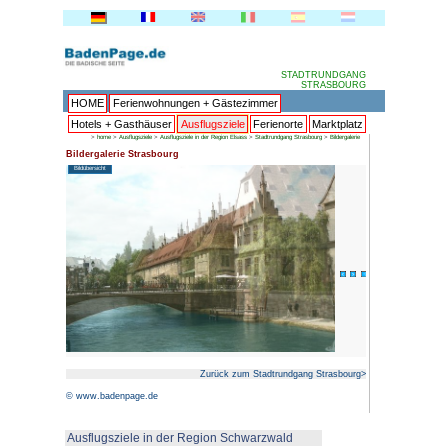
HOME
Ferienwohnungen + 
Hotels + Gasthäuser
Ausflu
>
home
>
Ausflugsziele
>
Ausflugsziele in der 
Bildergalerie Strasbourg
Bildübersicht