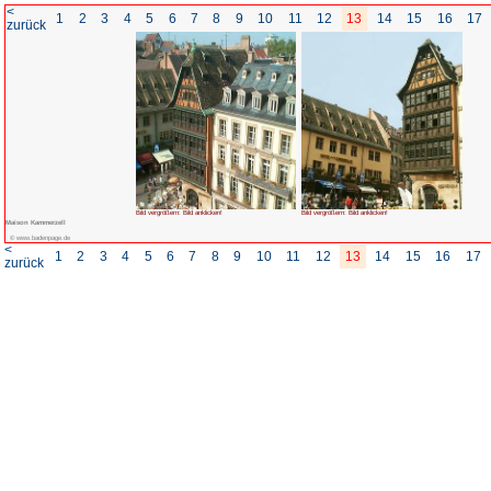
<
1
2
3
4
5
6
7
8
zurück
Bild vergrößern: Bild anklicken!
Maison Kammerzell