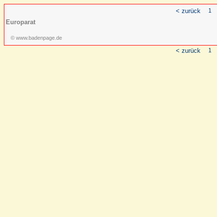
< zurück
1
Europarat
© www.badenpage.de
< zurück
1