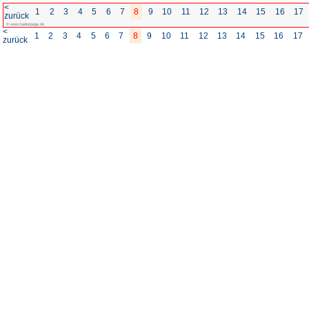
<
1
2
3
4
5
6
7
8
zurück
© www.badenpage.de
<
1
2
3
4
5
6
7
8
zurück