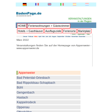
HOME
Ferienwohnungen + 
Hotels + Gasthäuser
Ausflu
Januar
Februar
März
April
Mai
Juni
Juli
Au
März 2022
Veranstaltungen finden Sie au
www.appenweier.de