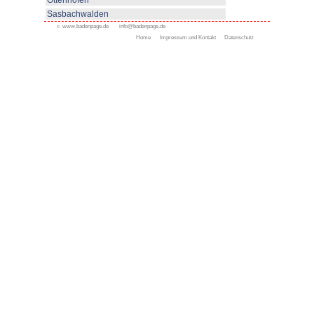
Appenweier
Bad Peterstal-Griesbach
Bad Rippoldsau-Schapbac
Bühl
Gengenbach
Haslach
Kappelrodeck
Oppenau