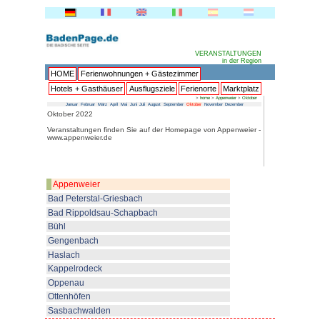
HOME
Ferienwohnungen + 
Hotels + Gasthäuser
Ausflu
Januar
Februar
März
April
Mai
Juni
Juli
Au
Oktober 2022
Veranstaltungen finden Sie au
www.appenweier.de