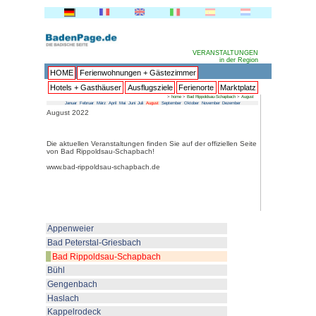
HOME
Ferienwohnungen + 
Hotels + Gasthäuser
Ausflu
Januar
Februar
März
April
Mai
Juni
Juli
Au
August 2022
Die aktuellen Veranstaltungen fin
von Bad Rippoldsau-Schapbach