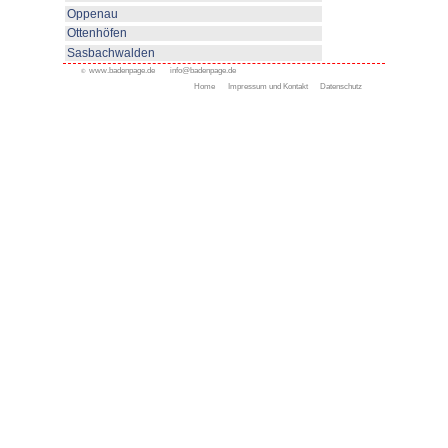
www.bad-rippoldsau-schapbach
Appenweier
Bad Peterstal-Griesbach
Bad Rippoldsau-Schapb
Bühl
Gengenbach
Haslach