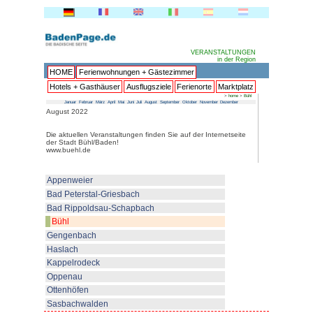
HOME
Ferienwohnungen + 
Hotels + Gasthäuser
Ausflu
Januar
Februar
März
April
Mai
Juni
Juli
Au
August 2022
Die aktuellen Veranstaltungen fi
der Stadt Bühl/Baden!
www.buehl.de