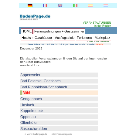
HOME
Ferienwohnungen + 
Hotels + Gasthäuser
Ausflu
Januar
Februar
März
April
Mai
Juni
Juli
Au
Dezember 2022
Die aktuellen Veranstaltungen fi
der Stadt Bühl/Baden!
www.buehl.de