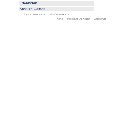
www.haslach.de
Appenweier
Bad Peterstal-Griesbach
Bad Rippoldsau-Schapbac
Bühl
Gengenbach
Haslach
Kappelrodeck