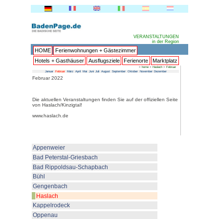
HOME
Ferienwohnungen + 
Hotels + Gasthäuser
Ausflu
Januar
Februar
März
April
Mai
Juni
Juli
Au
Februar 2022
Die aktuellen Veranstaltungen fin
von Haslach/Kinzigtal!