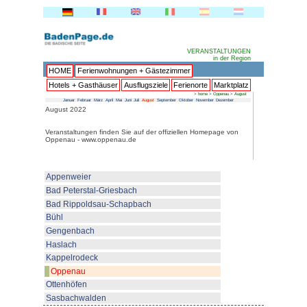
HOME
Ferienwohnungen + 
Hotels + Gasthäuser
Ausflu
Januar
Februar
März
April
Mai
Juni
Juli
Au
August 2022
Veranstaltungen finden Sie auf 
Oppenau - www.oppenau.de