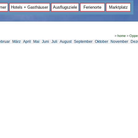
mer
Hotels + Gasthäuser
Ausflugsziele
Ferienorte
Marktplatz
>
home
>
Oppe
ebruar
März
April
Mai
Juni
Juli
August
September
Oktober
November
Dez