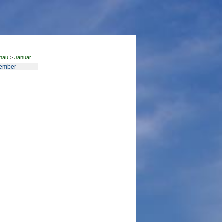
nau
>
Januar
ember