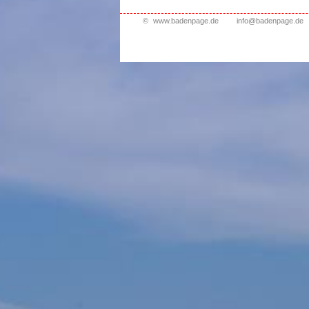
©
www.badenpage.de
info@badenpage.de