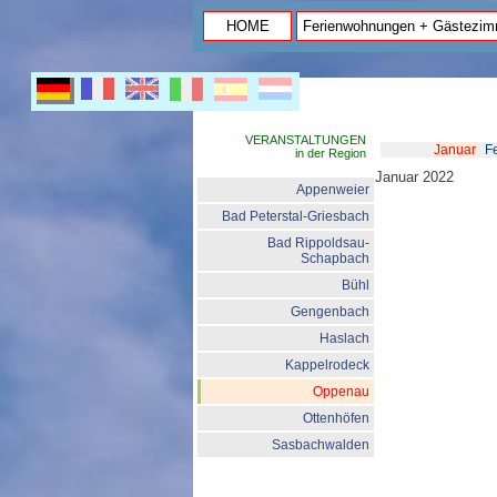
HOME
Ferienwohnungen + Gästezim
VERANSTALTUNGEN
Januar
F
in der Region
Januar 2022
Appenweier
Bad Peterstal-Griesbach
Bad Rippoldsau-
Schapbach
Bühl
Gengenbach
Haslach
Kappelrodeck
Oppenau
Ottenhöfen
Sasbachwalden