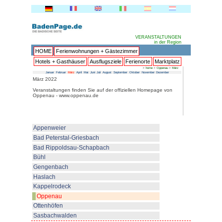
HOME
Ferienwohnungen + 
Hotels + Gasthäuser
Ausflu
Januar
Februar
März
April
Mai
Juni
Juli
Au
März 2022
Veranstaltungen finden Sie auf 
Oppenau - www.oppenau.de