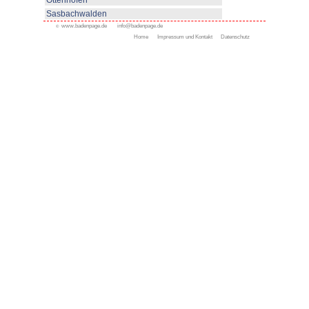
Appenweier
Bad Peterstal-Griesbach
Bad Rippoldsau-Schapbac
Bühl
Gengenbach
Haslach
Kappelrodeck
Oppenau