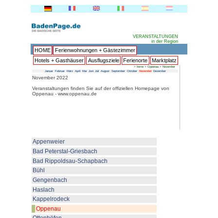
HOME
Ferienwohnungen + 
Hotels + Gasthäuser
Ausflu
Januar
Februar
März
April
Mai
Juni
Juli
Au
November 2022
Veranstaltungen finden Sie auf 
Oppenau - www.oppenau.de